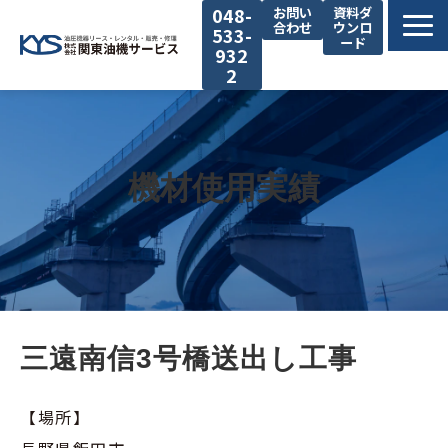
048-
お問い
資料ダ
合わせ
ウンロ
533-
ード
932
2
私たちの強み
サービス
機材使用実績
機材使用実績
ブログ
お知らせ
企業情報
三遠南信3号橋送出し工事
【場所】