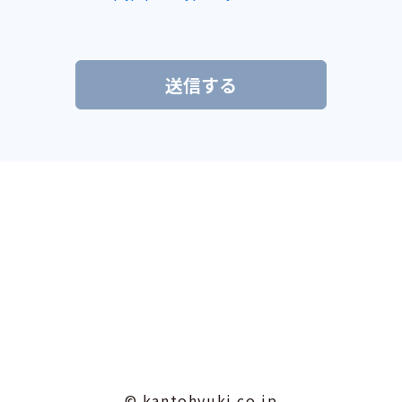
© kantohyuki.co.jp