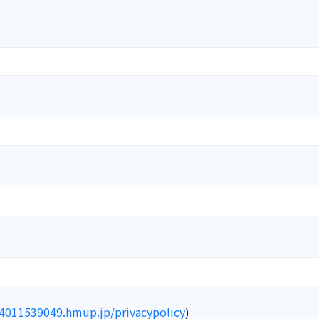
24011539049.hmup.jp/privacypolicy
)