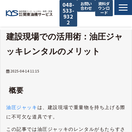
048-
お問い
資料ダ
合わせ
ウンロ
533-
ード
932
2
私たちの強み
建設現場での活用術：油圧ジャ
サービス
ッキレンタルのメリット
機材使用実績
ブログ
2025-04-14 11:15
お知らせ
企業情報
概要
油圧ジャッキ
は、建設現場で重量物を持ち上げる際
に不可欠な道具です。
この記事では油圧ジャッキのレンタルがもたらすさ